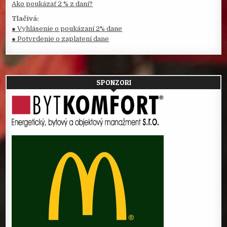
Ako poukázať 2 % z daní?
Tlačivá:
● Vyhlásenie o poukázaní 2% dane
● Potvrdenie o zaplatení dane
SPONZORI