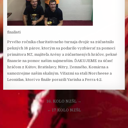
finalisti
Prvého ročníka charitatívneho turnaja dvojíc sa zúčastnilo
pekných 16 párov, ktorým sa podarilo vyzbierať za pomoci
primátora NZ, majiteľa Arény a zúčastnených hráčov, pekné
financie na pomoc našim najmenším. ĎAKUJEME za účasť
hráčom z Kútov, Bratislavy, Nitry, Zemného, Komárna a
samozrejme našim skalným. Víťazmi sa stali Norcheese a
Leonidas, ktorí vo finále porazili Yarinha a Ferra 4:2.
Navigácia
16. KOLO NZŠL →
v
← 17 KOLO NZŠL
článku