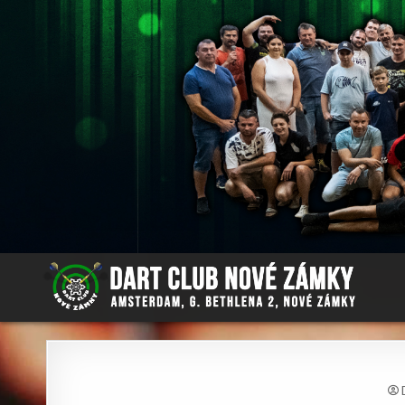
Skip
to
content
DC NOVÉ ZÁMKY
AMSTERDAM PUB, G.BETHLENA 2, NOVÉ ZÁMKY