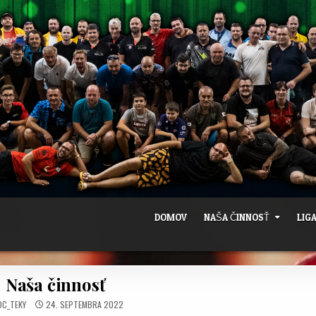
DOMOV
NAŠA ČINNOSŤ
LIG
Naša činnosť
DC_TEKY
24. SEPTEMBRA 2022