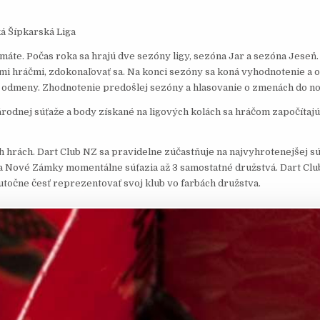
 Šípkarská Liga
máte. Počas roka sa hrajú dve sezóny ligy, sezóna Jar a sezóna Jeseň
ými hráčmi, zdokonaľovať sa. Na konci sezóny sa koná vyhodnotenie a 
né odmeny. Zhodnotenie predošlej sezóny a hlasovanie o zmenách do n
odnej súťaže a body získané na ligových kolách sa hráčom započítajú
 hrách. Dart Club NZ sa pravidelne zúčastňuje na najvyhrotenejšej sú
Za Nové Zámky momentálne súťazia až 3 samostatné družstvá. Dart C
točne česť reprezentovať svoj klub vo farbách družstva.