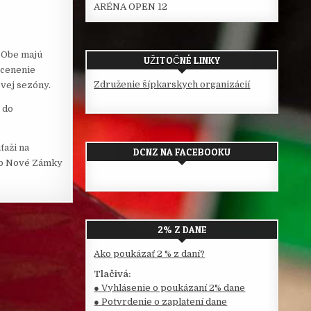
ARÉNA OPEN 12
. Obe majú
UŽITOČNÉ LINKY
ocenenie
Združenie šípkarskych organizácií
ovej sezóny.
 do
ťaži na
DCNZ NA FACEBOOKU
lub Nové Zámky
2% Z DANE
Ako poukázať 2 % z daní?
Tlačivá:
● Vyhlásenie o poukázaní 2% dane
● Potvrdenie o zaplatení dane