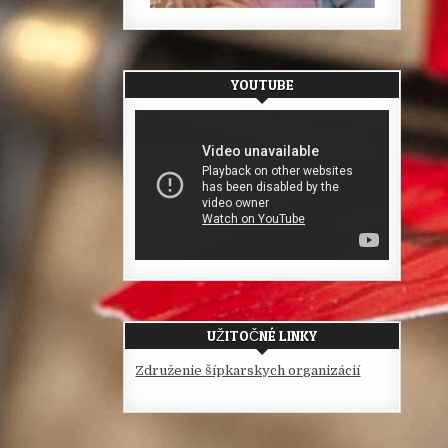
YOUTUBE
UŽITOČNÉ LINKY
Združenie šípkarskych organizácií