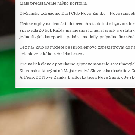
Malé predstavenie nášho portfólia:
Občianske združenie Dart Club Nové Zámky – Novozámocká
Hráme šípky na dvanástich terčoch s tabletmi v ligovom for
spravidla 20 kôl. Každý má možnosť zmerať si sily s ostatn
jednotlivých kategórii – poháre, medaily, prípadne finanč
Cez náš klub sa môžete bezproblémovo zaregistrovať do nár
celoslovenského rebríčka hráčov.
Pre našich členov ponúkame aj prezentovanie sa v tímových
Slovensku, ktorými sú Majstrovstvá Slovenska družstiev. 
A, Fénix DC Nové Zámky B a Borka team Nové Zámky. Je sku