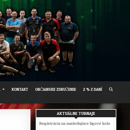
A
KONTAKT
OBČIANSKE ZDRUŽENIE
2 % Z DANÍ
AKTUÁLNE TURNAJE
Registrácia na nasledujúce ligové kolo