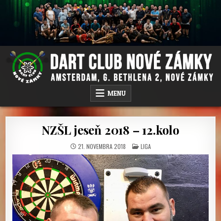
Skip
to
content
DC NOVÉ ZÁMKY
AMSTERDAM PUB, G.BETHLENA 2, NOVÉ ZÁMKY
MENU
NZŠL jeseň 2018 – 12.kolo
POSTED
21. NOVEMBRA 2018
LIGA
IN