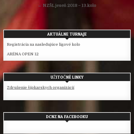
v
← NZŠL jeseň 2018 – 13.kolo
článku
AKTUÁLNE TURNAJE
Registrácia na nasledujúce ligové kolo
ARÉNA OPEN 12
UŽITOČNÉ LINKY
Združenie šípkarskych organizácií
DCNZ NA FACEBOOKU