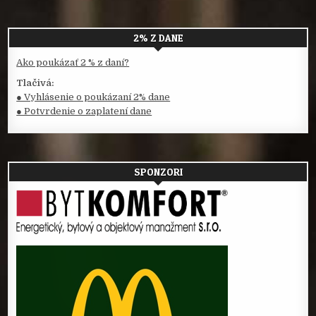
2% Z DANE
Ako poukázať 2 % z daní?
Tlačivá:
● Vyhlásenie o poukázaní 2% dane
● Potvrdenie o zaplatení dane
SPONZORI