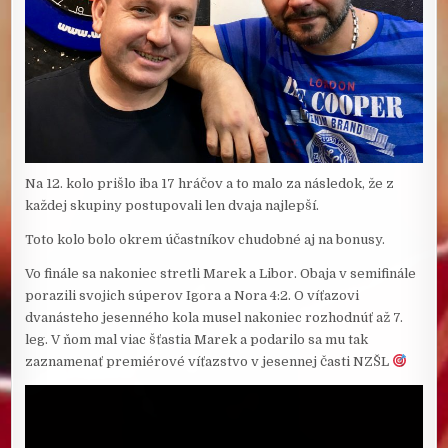
Na 12. kolo prišlo iba 17 hráčov a to malo za následok, že z
každej skupiny postupovali len dvaja najlepší.
Toto kolo bolo okrem účastníkov chudobné aj na bonusy.
Vo finále sa nakoniec stretli Marek a Libor. Obaja v semifinále
porazili svojich súperov Igora a Nora 4:2. O víťazovi
dvanásteho jesenného kola musel nakoniec rozhodnúť až 7.
leg. V ňom mal viac šťastia Marek a podarilo sa mu tak
zaznamenať premiérové víťazstvo v jesennej časti NZŠL