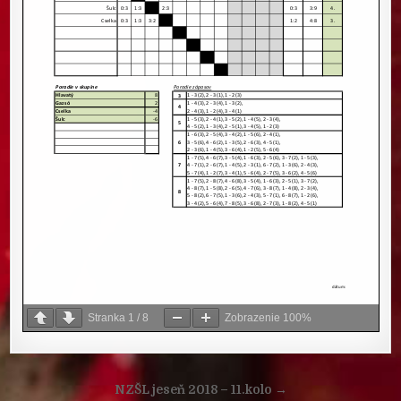
Stranka
1
/
8
Zobrazenie
100%
Navigácia
NZŠL jeseň 2018 – 11.kolo →