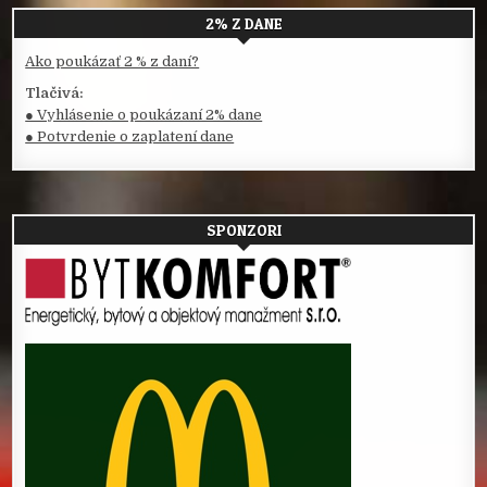
2% Z DANE
Ako poukázať 2 % z daní?
Tlačivá:
● Vyhlásenie o poukázaní 2% dane
● Potvrdenie o zaplatení dane
SPONZORI