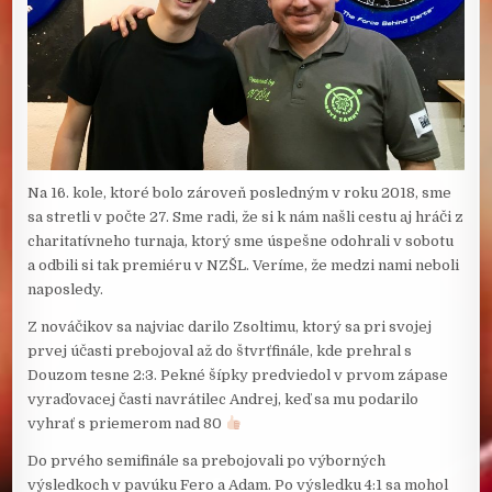
Na 16. kole, ktoré bolo zároveň posledným v roku 2018, sme
sa stretli v počte 27. Sme radi, že si k nám našli cestu aj hráči z
charitatívneho turnaja, ktorý sme úspešne odohrali v sobotu
a odbili si tak premiéru v NZŠL. Veríme, že medzi nami neboli
naposledy.
Z nováčikov sa najviac darilo Zsoltimu, ktorý sa pri svojej
prvej účasti prebojoval až do štvrťfinále, kde prehral s
Douzom tesne 2:3. Pekné šípky predviedol v prvom zápase
vyraďovacej časti navrátilec Andrej, keď sa mu podarilo
vyhrať s priemerom nad 80
Do prvého semifinále sa prebojovali po výborných
výsledkoch v pavúku Fero a Adam. Po výsledku 4:1 sa mohol