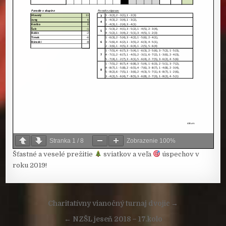
Stranka
1
/
8
Zobrazenie
100%
Šťastné a veselé prežitie
sviatkov a veľa
úspechov v
roku 2019!
Navigácia
Charitatívny vianočný turnaj dvojic →
v
← NZŠL jeseň 2018 – 17.kolo