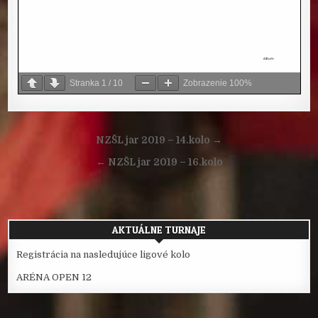
Stranka
1
/
10
Zobrazenie
100%
Navigácia
NZŠL jar 2019 – 14.kolo →
v
← NZŠL jar 2019 – 16.kolo
článku
AKTUÁLNE TURNAJE
Registrácia na nasledujúce ligové kolo
ARÉNA OPEN 12