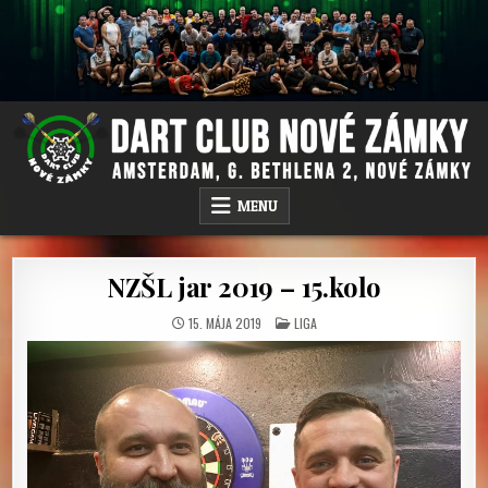
Skip
to
content
DC NOVÉ ZÁMKY
AMSTERDAM PUB, G.BETHLENA 2, NOVÉ ZÁMKY
MENU
NZŠL jar 2019 – 15.kolo
POSTED
15. MÁJA 2019
LIGA
IN