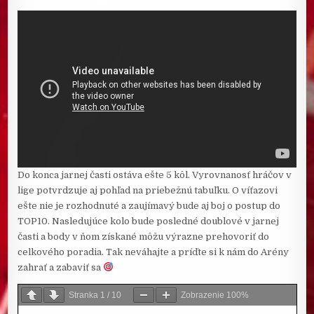
Do konca jarnej časti ostáva ešte 5 kôl. Vyrovnanosť hráčov v
lige potvrdzuje aj pohľad na priebežnú tabuľku. O víťazovi
ešte nie je rozhodnuté a zaujímavý bude aj boj o postup do
TOP10. Nasledujúce kolo bude posledné doublové v jarnej
časti a body v ňom získané môžu výrazne prehovoriť do
celkového poradia. Tak neváhajte a príďte si k nám do Arény
zahrať a zabaviť sa
Stranka
1
/
10
Zobrazenie
100%