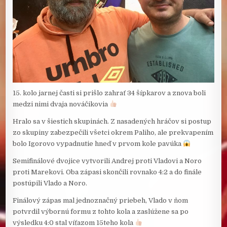
15. kolo jarnej časti si prišlo zahrať 34 šípkarov a znova boli
medzi nimi dvaja nováčikovia
Hralo sa v šiestich skupinách. Z nasadených hráčov si postup
zo skupiny zabezpečili všetci okrem Paliho, ale prekvapením
bolo Igorovo vypadnutie hneď v prvom kole pavúka
Semifinálové dvojice vytvorili Andrej proti Vladovi a Noro
proti Marekovi. Oba zápasi skončili rovnako 4:2 a do finále
postúpili Vlado a Noro.
Finálový zápas mal jednoznačný priebeh, Vlado v ňom
potvrdil výbornú formu z tohto kola a zaslúžene sa po
výsledku 4:0 stal víťazom 15teho kola