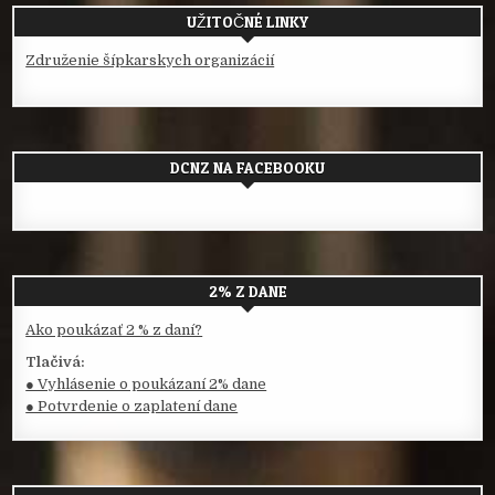
UŽITOČNÉ LINKY
Združenie šípkarskych organizácií
DCNZ NA FACEBOOKU
2% Z DANE
Ako poukázať 2 % z daní?
Tlačivá:
● Vyhlásenie o poukázaní 2% dane
● Potvrdenie o zaplatení dane