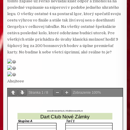
tomto zápase už Ferko nevládal klásť odpor a zmohol sa na
posledné vspínanie sa súperovi v podobe jedného uhratého
legu. O všetky ostatné 4 sa postaral Igor, ktorý spečatil svoju
cestu výhrou vo finále a stále tak živí svoj sen o dostihnutí
Gergelya v celkovej tabuľke. Na všetky ostatné špekulácie
ostáva posledné kolo, ktoré odohráme budúci utorok. Pre
všetkých stále prichádza do úvahy klasická možnosť hodiť 9
šípkový leg za 200 bonusových bodov a úplne premiešať
karty. No buďme k sebe všetci úprimní, aké reálne to je?
Ahojteee
Stranka
1
/
8
Zobrazenie
100%