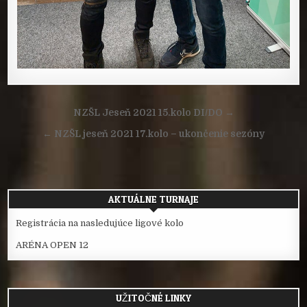
Navigácia
NZŠL Jeseň 2021 15.kolo DI/DO →
v
← NZŠL jeseň 2021 17.kolo – ukončenie sezóny
článku
AKTUÁLNE TURNAJE
Registrácia na nasledujúce ligové kolo
ARÉNA OPEN 12
UŽITOČNÉ LINKY