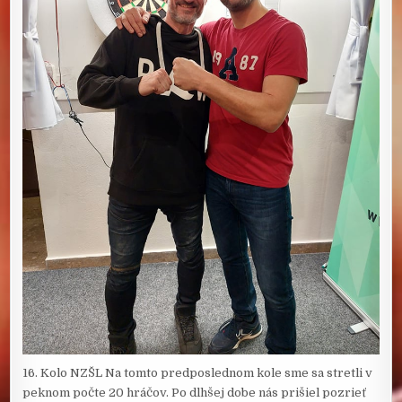
16. Kolo NZŠL Na tomto predposlednom kole sme sa stretli v
peknom počte 20 hráčov. Po dlhšej dobe nás prišiel pozrieť