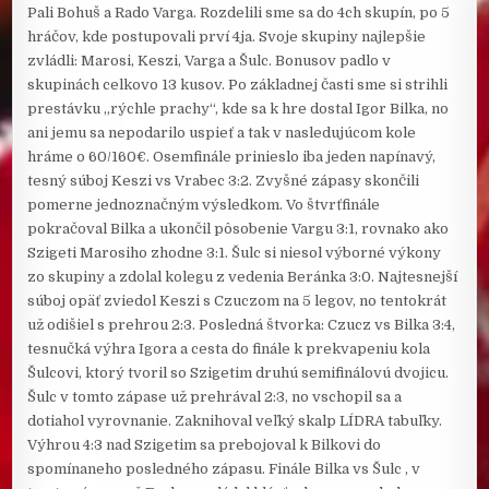
Pali Bohuš a Rado Varga. Rozdelili sme sa do 4ch skupín, po 5
hráčov, kde postupovali prví 4ja. Svoje skupiny najlepšie
zvládli: Marosi, Keszi, Varga a Šulc. Bonusov padlo v
skupinách celkovo 13 kusov. Po základnej časti sme si strihli
prestávku „rýchle prachy“, kde sa k hre dostal Igor Bilka, no
ani jemu sa nepodarilo uspieť a tak v nasledujúcom kole
hráme o 60/160€. Osemfinále prinieslo iba jeden napínavý,
tesný súboj Keszi vs Vrabec 3:2. Zvyšné zápasy skončili
pomerne jednoznačným výsledkom. Vo štvrťfinále
pokračoval Bilka a ukončil pôsobenie Vargu 3:1, rovnako ako
Szigeti Marosiho zhodne 3:1. Šulc si niesol výborné výkony
zo skupiny a zdolal kolegu z vedenia Beránka 3:0. Najtesnejší
súboj opäť zviedol Keszi s Czuczom na 5 legov, no tentokrát
už odišiel s prehrou 2:3. Posledná štvorka: Czucz vs Bilka 3:4,
tesnučká výhra Igora a cesta do finále k prekvapeniu kola
Šulcovi, ktorý tvoril so Szigetim druhú semifinálovú dvojicu.
Šulc v tomto zápase už prehrával 2:3, no vschopil sa a
dotiahol vyrovnanie. Zaknihoval veľký skalp LÍDRA tabuľky.
Výhrou 4:3 nad Szigetim sa prebojoval k Bilkovi do
spomínaneho posledného zápasu. Finále Bilka vs Šulc , v