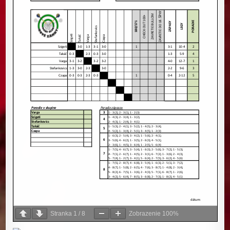
Stranka
1
/
8
Zobrazenie
100%