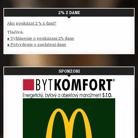
2% Z DANE
Ako poukázať 2 % z daní?
Tlačivá:
● Vyhlásenie o poukázaní 2% dane
● Potvrdenie o zaplatení dane
SPONZORI