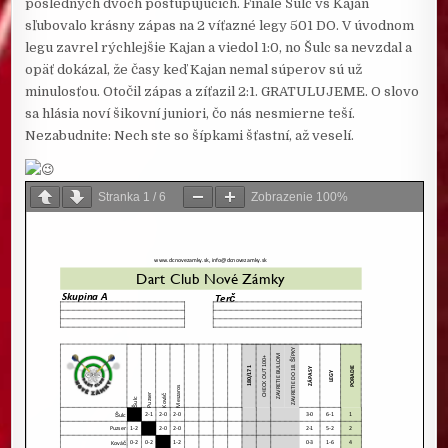
posledných dvoch postupujúcich. Finále Šulc vs Kajan
sľubovalo krásny zápas na 2 víťazné legy 501 DO. V úvodnom
legu zavrel rýchlejšie Kajan a viedol 1:0, no Šulc sa nevzdal a
opäť dokázal, že časy keď Kajan nemal súperov sú už
minulosťou. Otočil zápas a zíťazil 2:1. GRATULUJEME. O slovo
sa hlásia noví šikovní juniori, čo nás nesmierne teší.
Nezabudnite: Nech ste so šípkami šťastní, až veselí.
Stranka
1
/
6
Zobrazenie
100%