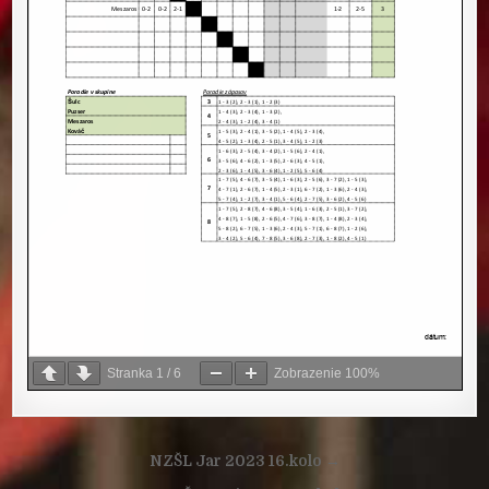
Stranka
1
/
6
Zobrazenie
100%
Navigácia
NZŠL Jar 2023 16.kolo →