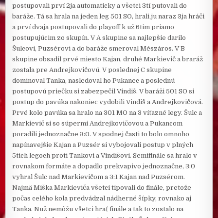
postupovali prví 2ja automaticky a všetci 3tí putovali do
baráže. Tá sa hrala na jeden leg 501 SO, hrali ju naraz 3ja hráči
a prví dvaja postupovali do playoff k už 6tim priamo
postupujúcim zo skupín. V A skupine sa najlepšie darilo
Šulcovi, Puzsérovi a do baráže smeroval Mészáros. V B
skupine obsadil prvé miesto Kajan, druhé Markievič a braráž
zostala pre Andrejkovičovú. V poslednej C skupine
dominoval Tanka, nasledoval ho Pukanec a poslednú
postupovú priečku si zabezpečil Vindiš. V baráži 501 SO si
postup do pavúka nakoniec vydobili Vindiš a Andrejkovičová.
Prvé kolo pavúka sa hralo na 301 MO na 3 víťazné legy. Šulc a
Markievič si so súpermi Andrejkovičovou a Pukancom
poradili jednoznačne 3:0. V spodnej časti to bolo omnoho
napínavejšie Kajan a Puzsér si vybojovali postup v plných
5tich legoch proti Tankovi a Vindišovi. Semifinále sa hralo v
rovnakom formáte a dopadlo prekvapivo jednoznačne, 3:0
vyhral Šulc nad Markievičom a 3:1 Kajan nad Puzsérom.
Najmä Miška Markieviča všetci tipovali do finále, pretože
počas celého kola predvádzal nádherné šípky, rovnako aj
Tanka. Nuž nemôžu všetci hrať finále a tak to zostalo na