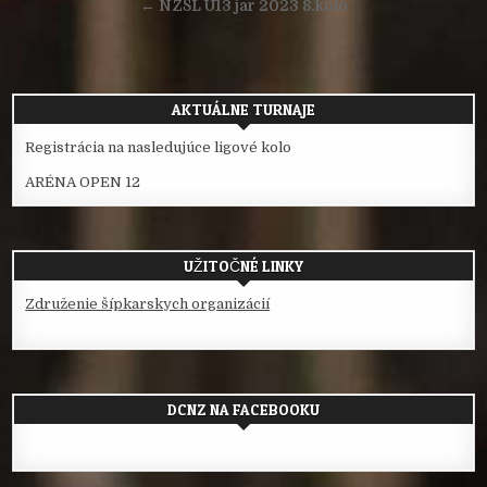
v
← NZŠL U13 jar 2023 8.kolo
článku
AKTUÁLNE TURNAJE
Registrácia na nasledujúce ligové kolo
ARÉNA OPEN 12
UŽITOČNÉ LINKY
Združenie šípkarskych organizácií
DCNZ NA FACEBOOKU