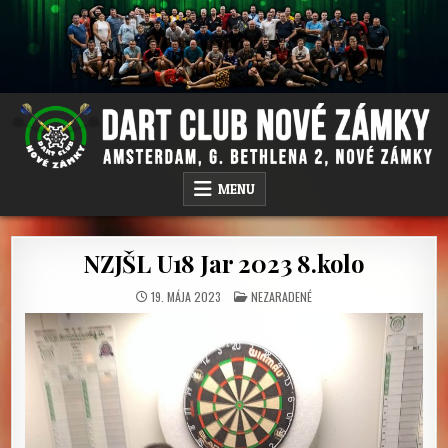
Skip
to
content
DC NOVÉ ZÁMKY
AMSTERDAM PUB, G.BETHLENA 2, NOVÉ ZÁMKY
MENU
NZJŠL U18 Jar 2023 8.kolo
POSTED
19. MÁJA 2023
NEZARADENÉ
IN