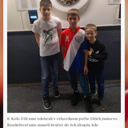
8. Kolo U18 sme odohrali v rekordnom počte 13tich juniorov.
Rozdeľovať sme museli hráčov do 3ch skupín, kde