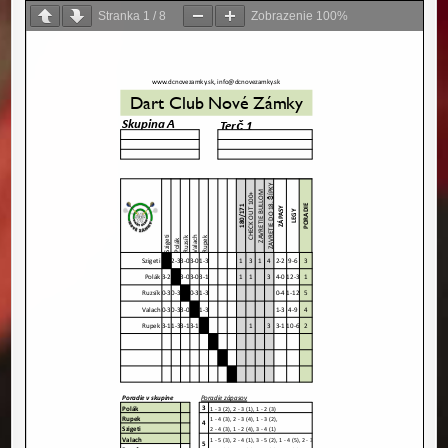
Stranka
1
/
8
Zobrazenie
100%