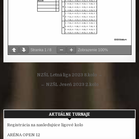
Stranka
1
/
8
Zobrazenie
100%
Navigácia
NZŠL Letná liga 2023 8.kolo →
v
← NZŠL Jeseň 2023 2.kolo
článku
AKTUÁLNE TURNAJE
Registrácia na nasledujúce ligové kolo
ARÉNA OPEN 12