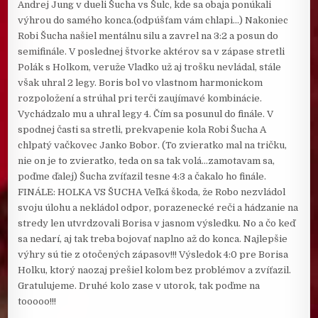
Andrej Jung v dueli Šucha vs Šulc, kde sa obaja ponúkali
výhrou do samého konca.(odpúšťam vám chlapi…) Nakoniec
Robi Šucha našiel mentálnu silu a zavrel na 3:2 a posun do
semifinále. V poslednej štvorke aktérov sa v zápase stretli
Polák s Holkom, veruže Vladko už aj trošku nevládal, stále
však uhral 2 legy. Boris bol vo vlastnom harmonickom
rozpoložení a strúhal pri terči zaujímavé kombinácie.
Vychádzalo mu a uhral legy 4. Čím sa posunul do finále. V
spodnej časti sa stretli, prekvapenie kola Robi Šucha A
chlpatý vačkovec Janko Bobor. (To zvieratko mal na tričku,
nie on je to zvieratko, teda on sa tak volá…zamotavam sa,
poďme ďalej) Šucha zvíťazil tesne 4:3 a čakalo ho finále.
FINÁLE: HOLKA VS ŠUCHA Veľká škoda, že Robo nezvládol
svoju úlohu a nekládol odpor, porazenecké reči a hádzanie na
stredy len utvrdzovali Borisa v jasnom výsledku. No a čo keď
sa nedarí, aj tak treba bojovať naplno až do konca. Najlepšie
výhry sú tie z otočených zápasov!!! Výsledok 4:0 pre Borisa
Holku, ktorý naozaj prešiel kolom bez problémov a zvíťazil.
Gratulujeme. Druhé kolo zase v utorok, tak poďme na
tooooo!!!