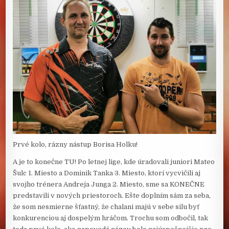
Prvé kolo, rázny nástup Borisa Holku!
A je to konečne TU! Po letnej lige, kde úradovali juniori Mateo
Šulc 1. Miesto a Dominik Tanka 3. Miesto, ktorí vycvičili aj
svojho trénera Andreja Junga 2. Miesto, sme sa KONEČNE
predstavili v nových priestoroch. Ešte doplním sám za seba,
že som nesmierne šťastný, že chalani majú v sebe silu byť
konkurenciou aj dospelým hráčom. Trochu som odbočil, tak