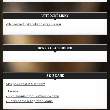
UŽITOČNÉ LINKY
Združenie šípkarskych organizácií
DCNZ NA FACEBOOKU
2% Z DANE
Ako poukázať 2 % z daní?
Tlačivá:
● Vyhlásenie o poukázaní 2% dane
● Potvrdenie o zaplatení dane