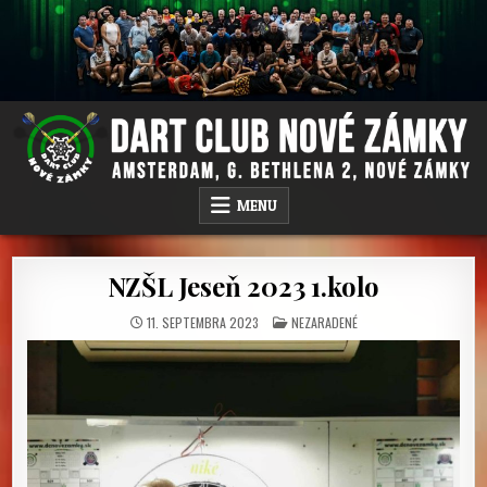
Skip
to
content
DC NOVÉ ZÁMKY
AMSTERDAM PUB, G.BETHLENA 2, NOVÉ ZÁMKY
MENU
NZŠL Jeseň 2023 1.kolo
POSTED
11. SEPTEMBRA 2023
NEZARADENÉ
IN