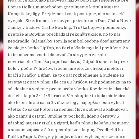
teda prvé kolo, ako napovedá názov bolo najúspešnejšie pre
Borisa Holku, mimochodom gratulujeme k titulu Majstra
Komjatickej ligy. Prejdeme si však postupne, ako sa to celé
vyvíjalo. Stretli sme sa v nových priestoroch Dart Clubu Nové
Zámky v budove Castle Bowling. Troška bojové podmienky,
pretože aj Bowling prechádzal rekonštrukciou, no to nás
neodradilo. (Klamal by som, ja som bol osobne dosť namrzený,
že nie je všetko TipTop, no Feri a Vlado mysleli pozitívne. Za
to im môžeme všetci ďakovať. Ja si sypem za rolu
neveriaceho Tomáša popol na hlavu.) Odpálili sme teda prvé
kolo v počte 17 hráčov, trochu mrzelo, že chýbajú niektorí
hráči a hráčky. Dúfam, že to opäť rozbehneme a budeme sa
stretávať opät v plnej sile cca 30 hráčov. Nuž podmienky na to
sú idealne a vedenie pre to urobí všetko. Rozdelenie klasické
do 4ch skupín 3×4 1×5 hráčov. V A-skupine to bola midlenica
ako hrom, hralo sa na 3 víťazné legy, najlepšia cesta vyhrať
všetko čo sa dá! Potom sa nemusí človek obávať a kalkulovať,
ako zahrajú ostatní. Smolne tu pochodil líder a čerstvý 5
násobný majster NZŠL Szigeti, keď s plnou kešeňou bonusov
a stavom zápasov 2:2 nepostúpil zo skupiny. Predbehli ho
Polák a Rupek. Gergely je bojovník a nevylučujem, že toto si