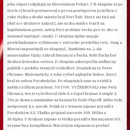
jeho súperi odpikajú na Slovenskom Pohári. V B-skupine si po
troch výhrach pretancoval s prvou postupovou priečkou v
ruke Holka a druhé miesto bral Feri Šulc, ktorý asi tiež má
chuť si v družstve zahrať.(..nie sa iba múdro tváriť na
kapitánskom poste, neboj Feri urobíme šecko pre to, aby si
nemusel nastúpiť, cmuk). C-skupina úplne neguje
predchádzajuce vyhlásenie v zátvorke predošlej vety. Jung a
Marosi nepostúpili zo skupiny(…hambíme sa…), ale
nenormálne šípky zahrali Baranyai a Šucha. Robi Šucha bol
druhou hviezdou večera. D-skupina zabezpečila nádherný
gulášik v podobe tesných výsledkov. Doplatil na to Peter
Obranec. Matematicky z toho vyšiel najlepšie Bobor, ktorý
bral so sebou Porubského. Po skupinách sme sa vrátili k
našim rýchlym prachom. 70/170€. VYŽREBOVALI sme Peťa
Obranca, ten si vyžreboval číslo 6 a šupol krásne 3 single 2.
70e je doma a minimálne na benzín by bolo! Playoff, alebo teda
neúprosný k.o. pavúk. Polák si v tesnom zápase poradil s
Porubským 3:2, Vladko pripísal zavretie 109, 180ku a
18.šípku. V druhom zápase si Holka poradil s Baranyaiom 3:0,
zrejme bez komplikácií. Náročným zápasom si prešiel