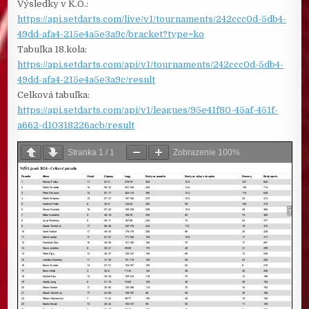
Výsledky v K.O.:
https://api.setdarts.com/live/v1/tournaments/242ccc0d-5db4-
49dd-afa4-215e4a5e3a9c/bracket?type=ko
Tabuľka 18.kola:
https://api.setdarts.com/api/v1/tournaments/242ccc0d-5db4-
49dd-afa4-215e4a5e3a9c/result
Celková tabuľka:
https://api.setdarts.com/api/v1/leagues/95e41f80-45af-451f-
a662-d10318226acb/result
Stranka
1
/
1
Zobrazenie
100%