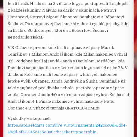
len 6 hráči. Hralo sa na 2 víťazné legy a postupovali 4 najlepší
z každej skupiny. Najviac sa darilo v skupinách: Petrovi
Obrancovi, Petrovi Žigovi, Šimonovi Sombatovi a Róbertovi
Šuchovi. Po skupinovej fáze sme si zahrali rychlé prachy, kde
sa hralo o 30 drobných, ktoré sa Róbertovi Šuchovi
nepodarilo získať.
V K.O. fáze v prvom kole hrali napínavé zápasy Marek
Tomšík st. s Milanom Andrášikom, kde Milan nakoniec vyhral
3:2. Podobne hrali aj David Janda s Danielom Bordáčom, kde
Davidovi sa poštastilo a v záverečnom legu zavrel číslo: 76. V
druhom kole sme mali tesné zápasy, z ktorých nakoniec
lepšie vyšli, Obranec, Janda, Andrášik a Šucha. Semifinále už
také zaujímavé pre diváka nebolo, pretože v prvom zápase
zdolal Obranec Jandu 4:0 a v druhom zápase vyhral Šucha nad
Andrášikom 4:1. Finále nakoniec vyhral nasadený Peter
Obranec 4:0. Víťazovi turnaja GRATULUJEME!!!
Výsledky v skupinách:
https://api.setdarts.com/live/v1/tournaments/242ccc0d-5db4-
49dd-afa4-215e4a5e3a9c/bracket?type=robin