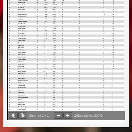
Stranka
1
/
1
Zobrazenie
100%