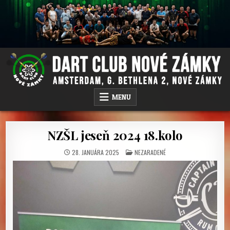
Skip
to
content
DC NOVÉ ZÁMKY
AMSTERDAM PUB, G.BETHLENA 2, NOVÉ ZÁMKY
MENU
NZŠL jeseň 2024 18.kolo
POSTED
28. JANUÁRA 2025
NEZARADENÉ
IN