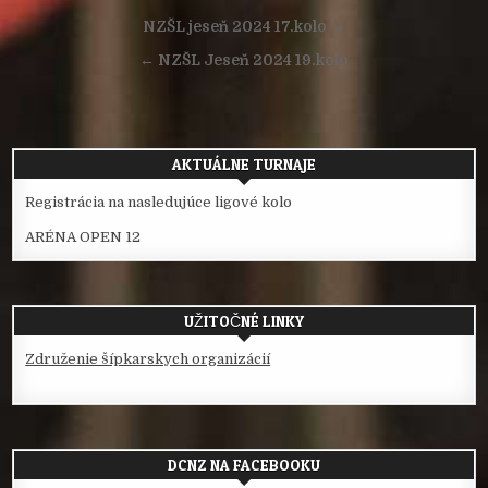
Navigácia
NZŠL jeseň 2024 17.kolo →
v
← NZŠL Jeseň 2024 19.kolo
článku
AKTUÁLNE TURNAJE
Registrácia na nasledujúce ligové kolo
ARÉNA OPEN 12
UŽITOČNÉ LINKY
Združenie šípkarskych organizácií
DCNZ NA FACEBOOKU