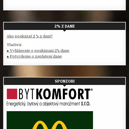
2% Z DANE
Ako poukázať 2 % z daní?
Tlačivá:
● Vyhlásenie o poukázaní 2% dane
● Potvrdenie o zaplatení dane
SPONZORI