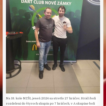
Na 18. kole NZŠL jeseň 2024 sa stretlo 27 hráčov, Hráči boli
rozdelení do štyroch skupín po 7 hráčoch, v A skupine boli