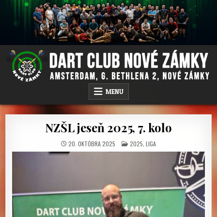
Skip
to
content
DC NOVÉ ZÁMKY
AMSTERDAM PUB, G.BETHLENA 2, NOVÉ ZÁMKY
MENU
NZŠL jeseň 2025, 7. kolo
POSTED
20. OKTÓBRA 2025
2025
,
LIGA
IN