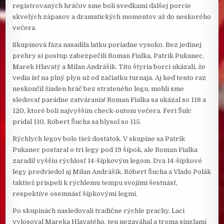
registrovaných hráčov sme boli svedkami ďalšej porcie
skvelých zápasov a dramatických momentov až do neskorého
večera.
Skupinová fáza nasadila latku poriadne vysoko. Bez jedinej
prehry si postup zabezpečili Roman Fialka, Patrik Pukanec,
Marek Hlavatý a Milan Andrášik. Títo štyria borci ukázali, že
vedia ísť na plný plyn už od začiatku turnaja. Aj keď tento raz
neskončil žiaden hráč bez strateného legu, mohli sme
sledovať parádne zatvárania! Roman Fialka sa ukázal so 118 a
120, ktoré boli najvyšším check-outom večera. Feri Šulc
pridal 110, Róbert Šucha sa blysol so 115.
Rýchlych legov bolo tiež dostatok. V skupine sa Patrik
Pukanec postaral o tri legy pod 19 šípok, ale Roman Fialka
zaradil vyššiu rýchlosť 14-šípkovým legom. Dva 14-šípkové
legy predviedol aj Milan Andrášik. Róbert Šucha a Vlado Polák
taktiež prispeli k rýchlemu tempu svojimi šestnásť,
respektíve osemnásť šípkovými legmi.
Po skupinách nasledovali tradične rýchle prachy. Laci
vylosoval Mareka Hlavatého, ten nezaváhal a troma singlami