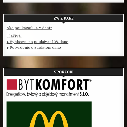
2% Z DANE
Ako poukázať 2 % z daní?
Tlačivá:
● Vyhlásenie o poukázaní 2% dane
● Potvrdenie o zaplatení dane
SPONZORI