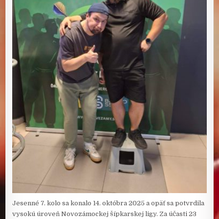
Jesenné 7. kolo sa konalo 14. októbra 2025 a opäť sa potvrdila
vysokú úroveň Novozámockej šípkarskej ligy. Za účasti 23