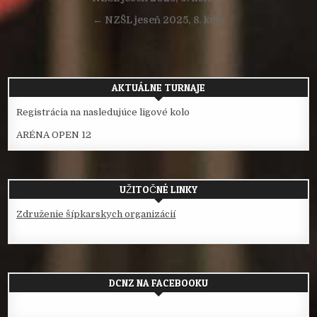
v
← NZŠL jeseň 2025, 8. kolo
článku
AKTUÁLNE TURNAJE
Registrácia na nasledujúce ligové kolo
ARÉNA OPEN 12
UŽITOČNÉ LINKY
Združenie šípkarskych organizácií
DCNZ NA FACEBOOKU