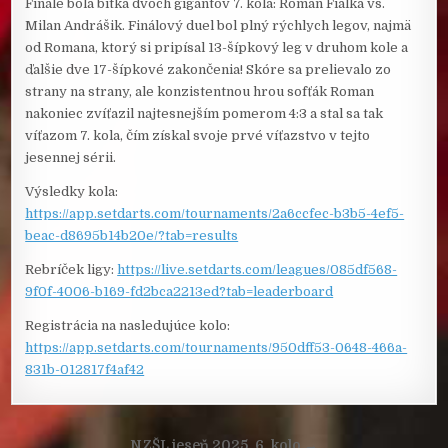
Finále bola bitka dvoch gigantov 7. kola: Roman Fialka vs.
Milan Andrášik. Finálový duel bol plný rýchlych legov, najmä
od Romana, ktorý si pripísal 13-šípkový leg v druhom kole a
ďalšie dve 17-šípkové zakončenia! Skóre sa prelievalo zo
strany na strany, ale konzistentnou hrou sofťák Roman
nakoniec zvíťazil najtesnejším pomerom 4:3 a stal sa tak
víťazom 7. kola, čím získal svoje prvé víťazstvo v tejto
jesennej sérii.
Výsledky kola:
https://app.setdarts.com/tournaments/2a6ccfec-b3b5-4ef5-
beac-d8695b14b20e/?tab=results
Rebríček ligy:
https://live.setdarts.com/leagues/085df568-
9f0f-4006-b169-fd2bca2213ed?tab=leaderboard
Registrácia na nasledujúce kolo:
https://app.setdarts.com/tournaments/950dff53-0648-466a-
831b-012817f4af42
Navigácia
NZŠL jeseň 2025, 6. kolo →