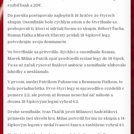
rozbil bank a 20€.
Do pavúka postupovalo najlepších 16 hráčov zo štyroch
skupín. Osemfinále bolo rýchlym sitom a do štvrťfinále sa
prebojovali tí, ktorí si udržali formu zo skupín. Róbert Šucha,
Roman Fialka a Marek Hlavatý pridali 18 šípkové legy,
potvrdzujúc svoju dominanciu.
Vo štvrťfinále sa pritvrdilo. Rýchlici z osemfinále Roman,
Marek Milan a Patrik opäť predviedli svižné legy do 18 šípok.
Tu sa už začali rysovať finálové ambície a semifinále sľubovalo
lahôdky a nesklamalo.
V prvom, medzi Patrikom Pukancom a Romanom Fialkom, to
bola poriadna bitka. Prvé štyri legy si spravodlivo rozdelili v
pomere 2:2, ale potom už Roman nenechal nič náhode a
dvoma 18 šípkovými legmi vyhral 4:2.
Druhé semifinále, Ivan Tkáčik proti Milanovi Andrášikovi,
prinieslo tiež skvelú hru. Milan potvrdil formu zo skupín a 14-
šípkovým legom v nedal Ivanovi šancu a zaslúžene vyhral 4:1.