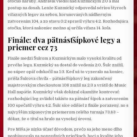
otočilo naruby. Andrášik viedol nad Kuzmickým 2:0 a mal
postup na dosah. Lenže Kuzmický odpovedal sériou štyroch
víťazných legov za sebou, korunovaných nádherným
zatvorením 104, a zo stavu 0:2 spravil výhru 4:2. Rozhodujúca
otočka, ktorá nakoniec možno aj určila víťaza 14. kola.
Finále: dva pätnásťšípkové legy a
priemer cez 73
Finále medzi Šulcom a Kuzmickým malo vysokú kvalitu od
prvého legu. Kuzmický sa dostal do vedenia 2:0, Šulc znížil,
no súper opäť odskočil na 1:3. Keď už to vyzeralo na koniec,
prišla Šulcova chvíľa – pätnásťšípkový leg zakončený
majstrovským checkoutom 108 znížil na 2:3 a vrátil do Music
Hall napätie. Kuzmický však dokázal okamžite kontrovať:
rozhodujúci leg zvládol takisto za pätnásť šípok a zatvorením
100 spečatil výhru 4:2. Šulc síce odišiel z finále porazený, no s
najvyšším zápasovým priemerom celého turnaja 73,63 –
dôkaz, že o titul sa hralo na vysokej úrovni.
Pre Miša je nízka účasť dôvodom, prečo sa jeho meno dlho
neobjavovalo na popredných priečkach, hoci o kvalite jeho