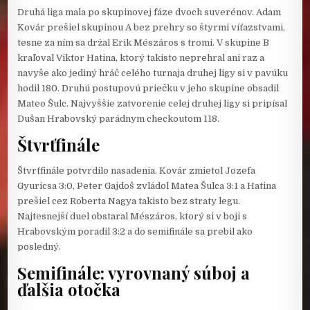
Druhá liga mala po skupinovej fáze dvoch suverénov. Adam
Kovár prešiel skupinou A bez prehry so štyrmi víťazstvami,
tesne za ním sa držal Erik Mészáros s tromi. V skupine B
kraľoval Viktor Hatina, ktorý takisto neprehral ani raz a
navyše ako jediný hráč celého turnaja druhej ligy si v pavúku
hodil 180. Druhú postupovú priečku v jeho skupine obsadil
Mateo Šulc. Najvyššie zatvorenie celej druhej ligy si pripísal
Dušan Hrabovský parádnym checkoutom 118.
Štvrťfinále
Štvrťfinále potvrdilo nasadenia. Kovár zmietol Jozefa
Gyuricsa 3:0, Peter Gajdoš zvládol Matea Šulca 3:1 a Hatina
prešiel cez Roberta Nagya takisto bez straty legu.
Najtesnejší duel obstaral Mészáros, ktorý si v boji s
Hrabovským poradil 3:2 a do semifinále sa prebil ako
posledný.
Semifinále: vyrovnaný súboj a
ďalšia otočka