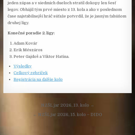
jeden zápas a v siedmich dueloch stratil dokopy len šesť
legov. Obhájil tým prvé miesto z 13. kola a ako v poslednom
čase najstabilnejší hráč súťaže potvrdil, že je jasným ťahúňom
druhej ligy.
Konečné poradie 2. ligy:
Adam Kovár
Erik Mészáros
Peter Gajdoš a Viktor Hatina.
Výsledky
Celkový rebríček
Registrácia na ďalšie kolo
Navigácia
NZŠL jar 2026, 13. kolo →
v
← NZŠL jar 2026, 15. kolo – DIDO
článku