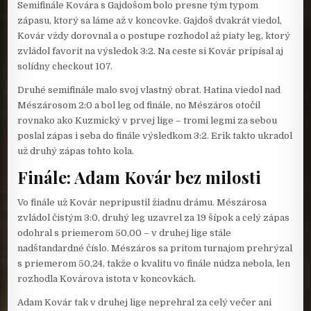
Semifinále Kovára s Gajdošom bolo presne tým typom
zápasu, ktorý sa láme až v koncovke. Gajdoš dvakrát viedol,
Kovár vždy dorovnal a o postupe rozhodol až piaty leg, ktorý
zvládol favorit na výsledok 3:2. Na ceste si Kovár pripísal aj
solídny checkout 107.
Druhé semifinále malo svoj vlastný obrat. Hatina viedol nad
Mészárosom 2:0 a bol leg od finále, no Mészáros otočil
rovnako ako Kuzmický v prvej lige – tromi legmi za sebou
poslal zápas i seba do finále výsledkom 3:2. Erik takto ukradol
už druhý zápas tohto kola.
Finále: Adam Kovár bez milosti
Vo finále už Kovár nepripustil žiadnu drámu. Mészárosa
zvládol čistým 3:0, druhý leg uzavrel za 19 šípok a celý zápas
odohral s priemerom 50,00 – v druhej lige stále
nadštandardné číslo. Mészáros sa pritom turnajom prehrýzal
s priemerom 50,24, takže o kvalitu vo finále núdza nebola, len
rozhodla Kovárova istota v koncovkách.
Adam Kovár tak v druhej lige neprehral za celý večer ani