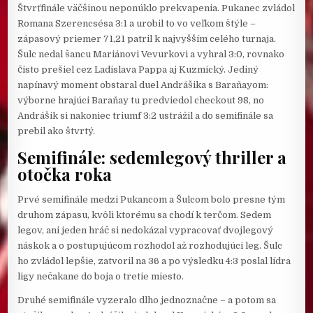
Štvrťfinále väčšinou neponúklo prekvapenia. Pukanec zvládol
Romana Szerencsésa 3:1 a urobil to vo veľkom štýle –
zápasový priemer 71,21 patril k najvyšším celého turnaja.
Šulc nedal šancu Mariánovi Vevurkovi a vyhral 3:0, rovnako
čisto prešiel cez Ladislava Pappa aj Kuzmický. Jediný
napínavý moment obstaral duel Andrášika s Baraňayom:
výborne hrajúci Baraňay tu predviedol checkout 98, no
Andrášik si nakoniec triumf 3:2 ustrážil a do semifinále sa
prebil ako štvrtý.
Semifinále: sedemlegový thriller a
otočka roka
Prvé semifinále medzi Pukancom a Šulcom bolo presne tým
druhom zápasu, kvôli ktorému sa chodí k terčom. Sedem
legov, ani jeden hráč si nedokázal vypracovať dvojlegový
náskok a o postupujúcom rozhodol až rozhodujúci leg. Šulc
ho zvládol lepšie, zatvoril na 36 a po výsledku 4:3 poslal lídra
ligy nečakane do boja o tretie miesto.
Druhé semifinále vyzeralo dlho jednoznačne – a potom sa