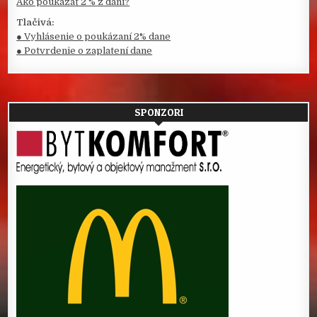
Ako poukázať 2 % z daní?
Tlačivá:
● Vyhlásenie o poukázaní 2% dane
● Potvrdenie o zaplatení dane
SPONZORI