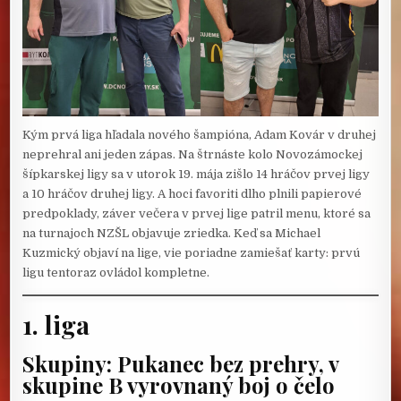
Kým prvá liga hľadala nového šampióna, Adam Kovár v druhej
neprehral ani jeden zápas. Na štrnáste kolo Novozámockej
šípkarskej ligy sa v utorok 19. mája zišlo 14 hráčov prvej ligy
a 10 hráčov druhej ligy. A hoci favoriti dlho plnili papierové
predpoklady, záver večera v prvej lige patril menu, ktoré sa
na turnajoch NZŠL objavuje zriedka. Keď sa Michael
Kuzmický objaví na lige, vie poriadne zamiešať karty: prvú
ligu tentoraz ovládol kompletne.
1. liga
Skupiny: Pukanec bez prehry, v
skupine B vyrovnaný boj o čelo