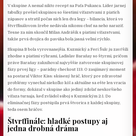
V skupine A nemal nikto recept na Paťa Pukanca. Líder jarnej
tabuľky prešiel skupinou so šiestimi víťazstvami z piatich
zápasov a stratil počas nich len dva legy – bilancia, ktorá vo
štvrťfinálovom žrebe nedávala nikomu chuť na neho naraziť.
Tesne za ním skončil Milan Andrášik s piatimi víťazstvami,
takže prvá dvojica do pavúka bola jasná veľmi rýchlo.
Skupina B bola vyrovnanejšia. Kuzmický a Feri Šulc ju zavŕšili
zhodne s piatimi výhrami, Ladislav Baraňay so štyrmi, pričom
práve Baraňay zaknihoval najvyššie zatvorenie skupinovej
fázy prvej ligy – parádny checkout 113. O zaujímavý moment
sa postaral Viktor Kiss: skúsený hráč, ktorý pre zdravotné
problémy vynechal niekoľko kôl a aktuálne sa ešte len vracia
do formy, dokázal v skupine ako jediný zdolať neskoršieho
víťaza turnaja, keď zvládol súboj s Kuzmickým 2:1. Do
eliminačnej fázy postúpila prvá štvorica z každej skupiny,
teda osem hráčov.
Štvrťfinále: hladké postupy aj
jedna drobná dráma