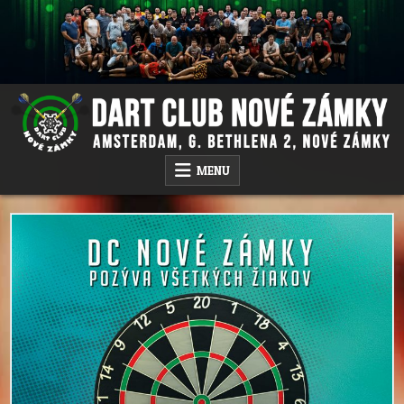
Skip
to
content
DC NOVÉ ZÁMKY
AMSTERDAM PUB, G.BETHLENA 2, NOVÉ ZÁMKY
MENU