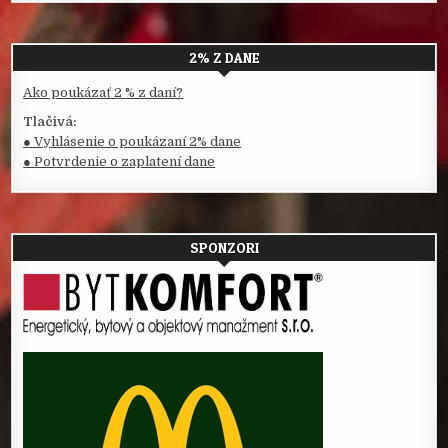
2% Z DANE
Ako poukázať 2 % z daní?
Tlačivá:
● Vyhlásenie o poukázaní 2% dane
● Potvrdenie o zaplatení dane
SPONZORI