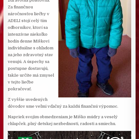
zdravotná poisťovňa.
Za finančnou
náročnosťou liečby v
ADELI stojí celý tím
odborníkov, ktorí sa
intenzívne niekoľko
hodín denne Miškovi
individuálne s ohľadom
na jeho zdravotný stav
venujú. A úspechy sa
postupne dostavujú,
takže určite má zmysel
v tejto liečbe
pokračovať.
Z vyššie uvedených
dôvodov sme veľmi vďačný za každú finančnú výpomoc.
Napriek svojim obmedzeniam je Miško múdry a veselý
chlapček ,plný detskej nezbednosti, radosti a smiechu.