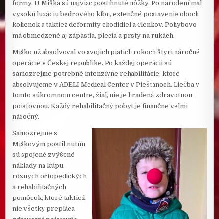
formy. U Miška sú najviac postihnuté nôžky. Po narodení mal
vysokú luxáciu bedrového kĺbu, extenčné postavenie oboch
kolienok a taktiež deformity chodidiel a členkov. Pohybovo
má obmedzené aj zápästia, plecia a prsty na rukách.
Miško už absolvoval vo svojich piatich rokoch štyri náročné
operácie v Českej republike. Po každej operácii sú
samozrejme potrebné intenzívne rehabilitácie, ktoré
absolvujeme v ADELI Medical Center v Piešťanoch. Liečba v
tomto súkromnom centre, žiaľ, nie je hradená zdravotnou
poisťovňou. Každý rehabilitačný pobyt je finančne veľmi
náročný.
Samozrejme s
Miškovým postihnutím
sú spojené zvýšené
náklady na kúpu
rôznych ortopedických
a rehabilitačných
pomôcok, ktoré taktiež
nie všetky prepláca