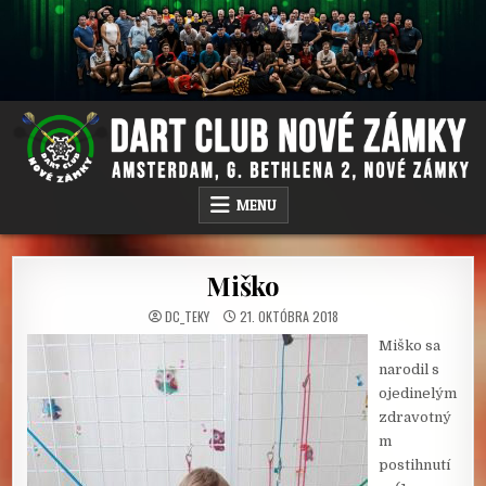
Skip
to
content
DC NOVÉ ZÁMKY
AMSTERDAM PUB, G.BETHLENA 2, NOVÉ ZÁMKY
MENU
Miško
DC_TEKY
21. OKTÓBRA 2018
Miško sa
narodil s
ojedinelým
zdravotný
m
postihnutí