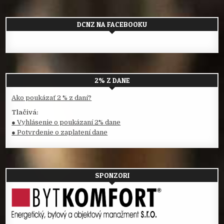
DCNZ NA FACEBOOKU
2% Z DANE
Ako poukázať 2 % z daní?
Tlačivá:
● Vyhlásenie o poukázaní 2% dane
● Potvrdenie o zaplatení dane
SPONZORI