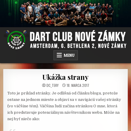
Skip
to
content
DC NOVÉ ZÁMKY
AMSTERDAM PUB, G.BETHLENA 2, NOVÉ ZÁMKY
MENU
Ukážka strany
DC_TEKY
18. MARCA 2017
Toto je príklad stránky. Je odlišná od článku blogu, pretože
ostane na jednom mieste a objaví sa v navigácii vašej stránky
(vo väčšine tém). Väčšina ľudí začína stránkou O mne, ktorá
ich predstavuje potenciálnym návštevníkom webu. Môže na
nej byť niečo ako: