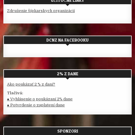
UŽITOČNÉ LINKY
Združenie šípkarskych organizácií
DCNZ NA FACEBOOKU
2% Z DANE
Ako poukázať 2 % z daní?
Tlačivá:
● Vyhlásenie o poukázaní 2% dane
● Potvrdenie o zaplatení dane
SPONZORI